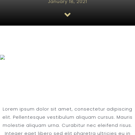
January 18, 2021
FAQ
30 SERIES DOUBLE CHAMBER FOUNTAINS
TESTIMONIALS
Award Winning
Produce
Lorem ipsum dolor sit amet, consectetur adipiscing
elit. Pellentesque vestibulum aliquam cursus. Mauris
molestie aliquam urna. Curabitur nec eleifend risus.
Integer eget libero sed elit pharetra ultricies eu in