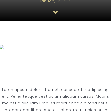
January 18, 2021
FAQ
30 SERIES DOUBLE CHAMBER FOUNTAINS
TESTIMONIALS
Award Winning
Produce
Lorem ipsum dolor sit amet, consectetur adipiscing
elit. Pellentesque vestibulum aliquam cursus. Mauris
molestie aliquam urna. Curabitur nec eleifend risus.
Integer eget libero sed elit pharetra ultricies eu in